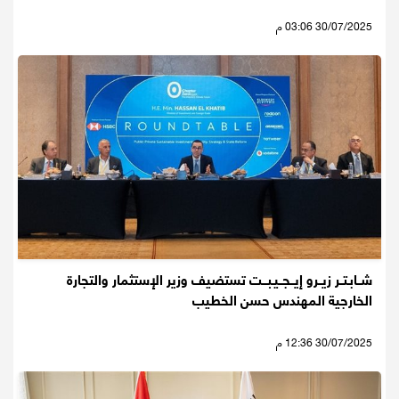
30/07/2025 03:06 م
شــابـتــر زيــرو إيــجــيـبـــت تستضيف وزير الإستثمار والتجارة
الخارجية المهندس حسن الخطيب
30/07/2025 12:36 م