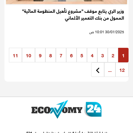
وزير الري يتابع موقف "مشروع تأهيل المنظومة المائية"
الممول من بنك التعمير الألماني
30/07/2025 10:01 ص
11
10
9
8
7
6
5
4
3
2
1
...
12
تغطية شاملة لأحدث أخبارالاقتصاد ستجدها هنا علي موقع E24