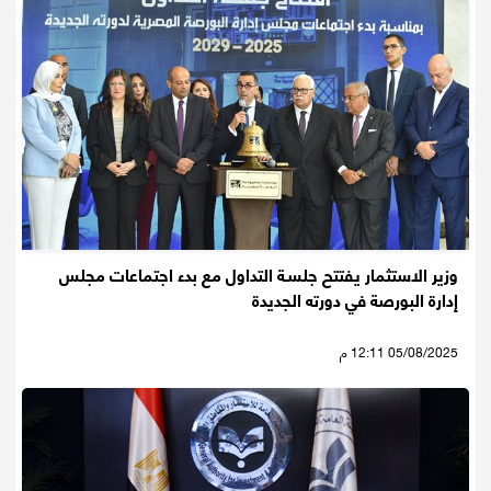
وزير الاستثمار يفتتح ﺟﻠﺴـﺔ ﺍﻟﺘﺪﺍﻭﻝ مع ﺑﺪء ﺍﺟﺘﻤﺎﻋﺎﺕ ﻣﺠﻠﺲ
ﺇﺩﺍﺭﺓ ﺍﻟﺒﻮﺭﺻﺔ ﻓﻲ ﺩﻭﺭﺗﻪ ﺍﻟﺠﺪﻳﺪﺓ
05/08/2025 12:11 م