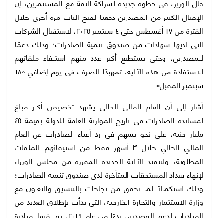
قال الوزير، فى خطوة جديدة لشراكة الثقة مع المستثمرين، إن
الإقبال الكبير من المصدرين دفعنا لفتح الباب مرة أخرى خلال
الفترة من ١٧ أغسطس حتى ٤ سبتمبر ٢٠٢٥، لاستقبال الشركات
التى لديها شهادات من صندوق تنمية الصادرات؛ وذلك دعمًا
للمصدرين، وحتى يستطيع أكبر عدد منهم استيفاء ملفاتهم
للاستفادة من هذه الآلية، تمهيدًا للصرف فى يوم إضافي «١٨
سبتمبر المقبل».
أشار إلى أن العام المالى الحالى يشهد تخصيص أكبر مبلغ
لمساندة الصادرات فى تاريخ الموازنة العامة للدولة بقيمة ٤٥
مليار جنيه، على نحو يسهم فى رد أعباء الصادرات عن العام
المالي الحالي خلال ٣ أشهر فقط من استيفائهم للملفات
المطلوبة، ولتنفيذ الآلية الجديدة المقررة من مجلس الوزراء
لإنهاء سداد المستحقات المتأخرة لدى صندوق تنمية الصادرات؛
وذلك استكمالًا لما تحقق من نجاحات بالتنسيق والتعاون مع
وزارة الاستثمار والتجارة الخارجية، التي بدأت بإطلاق العديد من
المبادرات لدعم المصدرين بدءًا من عام ٢٠١٩، بما فيها: مبادرة