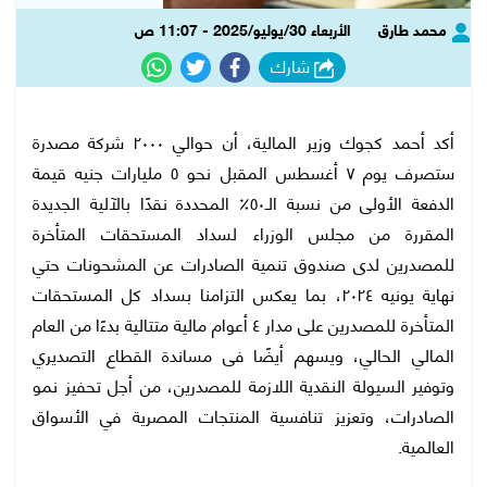
محمد طارق
الأربعاء 30/يوليو/2025 - 11:07 ص
شارك
أكد أحمد كجوك وزير المالية، أن حوالي ٢٠٠٠ شركة مصدرة
ستصرف يوم ٧ أغسطس المقبل نحو ٥ مليارات جنيه قيمة
الدفعة الأولى من نسبة الـ٥٠٪؜ المحددة نقدًا بالآلية الجديدة
المقررة من مجلس الوزراء لسداد المستحقات المتأخرة
للمصدرين لدى صندوق تنمية الصادرات عن المشحونات حتي
نهاية يونيه ٢٠٢٤، بما يعكس التزامنا بسداد كل المستحقات
المتأخرة للمصدرين على مدار ٤ أعوام مالية متتالية بدءًا من العام
المالي الحالي، ويسهم أيضًا فى مساندة القطاع التصديري
وتوفير السيولة النقدية اللازمة للمصدرين، من أجل تحفيز نمو
الصادرات، وتعزيز تنافسية المنتجات المصرية في الأسواق
العالمية.