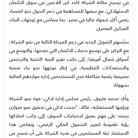
في ترسيخ مكانة الشركة كأحد أبرز اللاعبين في سوق الائتمان
الاستهلاكي، مع سعيها للمساهمة في دعم التحول نحو اقتصاد
رقمي أكثر شمولا ماليا في مصر، بما يتماشى مع توجهات البنك
المركزي المصري.
سيُسهم التمويل الجديد في دعم المرحلة التالية من نمو الشركة،
مع التركيز على توسيع خدمات الائتمان التي تقدمها، والتوسع في
أسواق شمال أفريقيا، إلى جانب تعزيز البنية التحتية والترخيص
والاستعدادات التنظيمية، في إطار توجهها نحو بناء منصة
مصرفية رقمية متكاملة تتيح للمستخدمين إدارة مواردهم المالية
بسهولة.
وأكد محمد فاروق، رئيس مجلس إدارة لاكي، قوة نمو الشركة
ورؤيتها المستقبلية، قائلا: "نجحت لاكي في تحقيق نمو متوازن
يستند على فهم عميق لاحتياجات السوق، إلى جانب امتلاكها
رؤية طموحة لتعزيز الشمول المالي الرقمي، ويعكس هذا
الاستثمار ثقة المستثمرين في قدرة الشركة على أن تصبح من