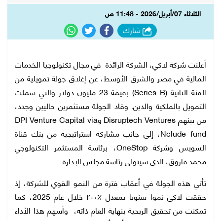
الثلاثاء 07/أبريل/2026 - 11:48 ص
شارك
أعلنت شركة لاكي، الشركة الرائدة في مجال تكنولوجيا الخدمات
المالية في مصر والشرق الأوسط، عن إغلاق جولة تمويلية من
الفئة الثانية (Series B) بقيمة 23 مليون دولار والتي شملت
التمويل بالملكية والدين. وقاد الجولة مستثمرين حاليين وجدد،
من بينهم Disruptech Ventures وDPI Venture Capital via
Nclude fund، إلى جانب مشاركة استراتيجية من بنك قناة
السويس وشركة OneStop، برئاسة المستثمر التكنولوجي
محمد فاروق، الذي سيتولى رئاسة مجلس الإدارة.
تأتي هذه الجولة في أعقاب فترة من النمو القوي للشركة، إذ
حققت لاكي نموا سنويا بمعدل ٪٢٠٠ خلال عام 2025، كما
تمكنت من تحقيق الربحية بنهاية العام ذاته، وأسهم هذا الأداء