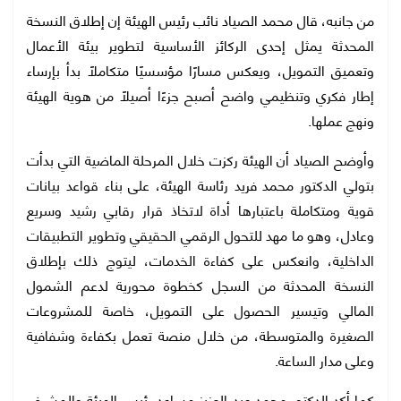
من جانبه، قال محمد الصياد نائب رئيس الهيئة إن إطلاق النسخة
المحدثة يمثل إحدى الركائز الأساسية لتطوير بيئة الأعمال
وتعميق التمويل، ويعكس مسارًا مؤسسيًا متكاملًا بدأ بإرساء
إطار فكري وتنظيمي واضح أصبح جزءًا أصيلًا من هوية الهيئة
ونهج عملها.
وأوضح الصياد أن الهيئة ركزت خلال المرحلة الماضية التي بدأت
بتولي الدكتور محمد فريد رئاسة الهيئة، على بناء قواعد بيانات
قوية ومتكاملة باعتبارها أداة لاتخاذ قرار رقابي رشيد وسريع
وعادل، وهو ما مهد للتحول الرقمي الحقيقي وتطوير التطبيقات
الداخلية، وانعكس على كفاءة الخدمات، ليتوج ذلك بإطلاق
النسخة المحدثة من السجل كخطوة محورية لدعم الشمول
المالي وتيسير الحصول على التمويل، خاصة للمشروعات
الصغيرة والمتوسطة، من خلال منصة تعمل بكفاءة وشفافية
وعلى مدار الساعة.
كما أكد الدكتور محمد عبد العزيز مساعد رئيس الهيئة والمشرف