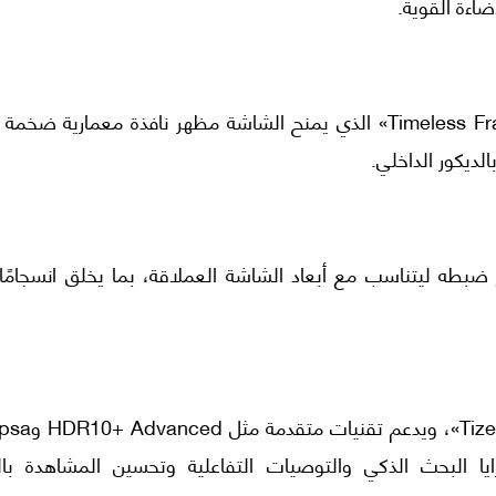
اءة القوية.
وعلى مستوى التصميم، يأتي التلفزيون بإطار «Timeless Frame» الذي يمنح الشاشة مظهر نافذة معمارية ض
الديكور الداخلي.
بطه ليتناسب مع أبعاد الشاشة العملاقة، بما يخلق انسجامًا 
ويعمل «R95H» بأحدث نسخة من نظام التشغيل «Tizen»
Vision ، التي توفر مزايا البحث الذكي والتوصيات التفاعلية وتحسين المشاهدة با