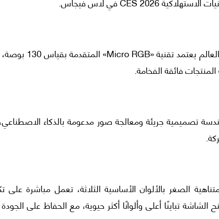
CES 202 في لاس فيجاس.
وأعلنت الشركة الكورية الجنوبية عن أول تلفزيون في العالم يعتمد تقنية «B
لمنتجات فائقة الفخامة.
اسم «R95H»، ويجمع بين هندسة تصميمية جريئة ومعالجة صور مدعومة بالذكاء الاصطناعي
كة.
تمد تقنية «Micro RGB» على مصابيح LED متناهية الصغر بالألوان الأساسية الثلاثة، تعمل مباشرة على
الشاشة تباينًا أعلى وألوانًا أكثر حيوية، مع الحفاظ على الجودة