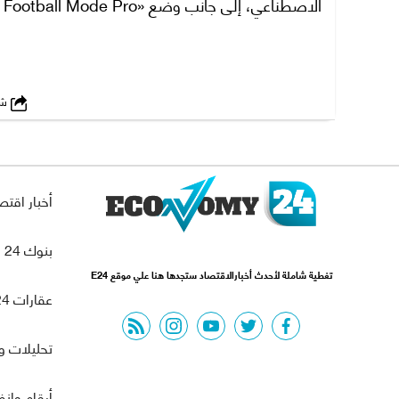
الاصطناعي، إلى جانب وضع «AI Football Mode Pro» المخصص لعشاق الرياضة.
شارك
أخبار اقتص
بنوك 24
تغطية شاملة لأحدث أخبارالاقتصاد ستجدها هنا علي موقع E24
عقارات 24
rss feed
instagram
youtube
twitter
facebook
تحليلات و
أرقام وان