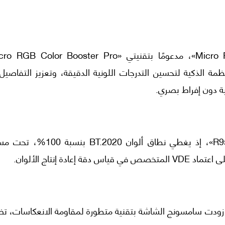
كامل هذه الأنظمة الذكية لتحسين التدرجات اللونية الدقيقة، وتعزيز التفاصي
ة دون إفراط بصري.
ويمثل الأداء اللوني أحد أبرز عناصر التميز في «R95H»، إذ يغطي نطاق ألوان 020
 زودت سامسونج الشاشة بتقنية متطورة لمقاومة الانعكاسات، ت