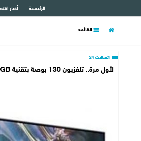
الرئيسية
أخبار اقتص
القائمة
اتصالات 24
لأول مرة.. تلفزيون 130 بوصة بتقنية Micro RGB من سامسونج