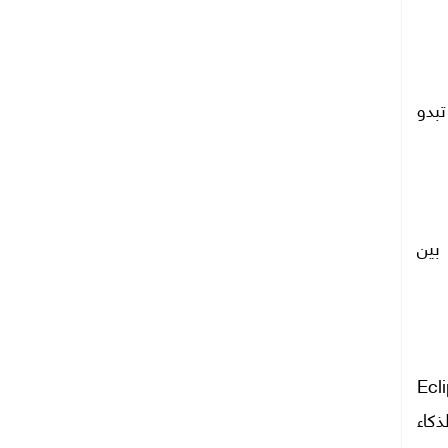
خمة تبدو
بين
، ويدعم تقنيات متقدمة مثل HDR10+ Advanced وEclipsa
لذكاء