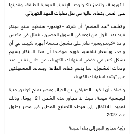
الأوروبية، وتتميز بتكنولوجيا الإنفرتر الموفرة للطاقة، وقدرتها
على العمل بكفاءة عالية في ظل تقلبات الجهد الكهربائي.
وكشف "عبد المنعم" أن شركة «كوندور» ستطرح منتج مبتكر
فريد يعد الأول من نوعه في السوق المصري، يتمثل في مكبس
واحد «كومبروسير» قادر على تشغيل خمسة أجهزة تكييف في آنٍ
واحد، وبأسعار تنافسية قوية. موضحا أن هذا الابتكار يسهم
بشكل كبير في خفض استهلاك الكهرباء، من خلال تقليل عدد
وحدات التشغيل، بما يدعم كفاءة الطاقة ويساعد المستهلكين
على ترشيد استهلاك الكهرباء.
وأضاف أن القرب الجغرافي بين الجزائر ومصر يمنح كوندور ميزة
لوجستية مهمة، حيث لا تتجاوز مدة الشحن 21 يومًا، وذلك
تمهيدًا للانتقال إلى مرحلة التصنيع المحلي في مصر بحلول
عام 2027.
رؤية تتجاوز البيع إلى بناء القيمة