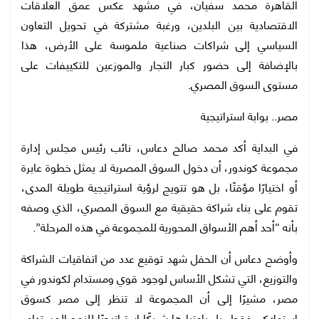
القاهرة محمد سفيان، في مشهد عكس عمق العلاقات
الاقتصادية بين البلدين، ورغبة مشتركة في تحويل التعاون
السياسي إلى شراكات صناعية ملموسة على الأرض، هذا
بالإضافة إلى حضور كبار التجار والموزعين للتكييفات على
مستوى السوق المصري.
مصر.. بوابة استراتيجية
في البداية أكد محمد صالح دعاس، نائب رئيس مجلس إدارة
مجموعة كوندور، أن دخول السوق المصرية لا يمثل خطوة عابرة
أو اختيارًا مؤقتًا، بل هو تتويج لرؤية استراتيجية طويلة المدى،
تقوم على بناء شراكة حقيقية مع السوق المصري، الذي وصفه
بأنه “أحد أهم الأسواق المحورية للمجموعة في هذه المرحلة”.
وأوضح دعاس أن الحفل شهد توقيع عدد من اتفاقيات الشراكة
والتوزيع، التي تشكل الأساس لوجود قوي ومستدام لكوندور في
مصر، مشيرًا إلى أن المجموعة لا تنظر إلى مصر كسوق
استهلاكي فقط، بل باعتبارها شريكًا استراتيجيًا للنمو المستدام،