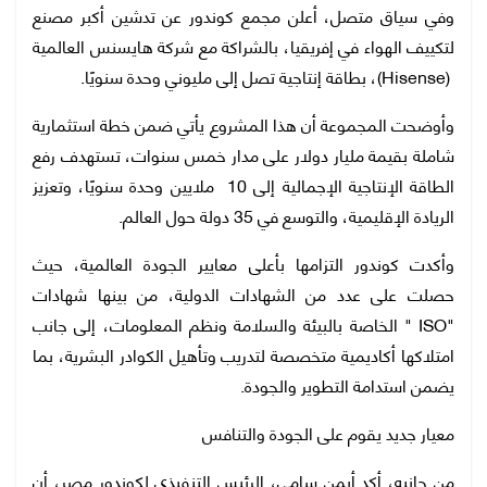
وفي سياق متصل، أعلن مجمع كوندور عن تدشين أكبر مصنع
لتكييف الهواء في إفريقيا، بالشراكة مع شركة هايسنس العالمية
(Hisense)، بطاقة إنتاجية تصل إلى مليوني وحدة سنويًا.
وأوضحت المجموعة أن هذا المشروع يأتي ضمن خطة استثمارية
شاملة بقيمة مليار دولار على مدار خمس سنوات، تستهدف رفع
الطاقة الإنتاجية الإجمالية إلى 10 ملايين وحدة سنويًا، وتعزيز
الريادة الإقليمية، والتوسع في 35 دولة حول العالم.
وأكدت كوندور التزامها بأعلى معايير الجودة العالمية، حيث
حصلت على عدد من الشهادات الدولية، من بينها شهادات
"ISO " الخاصة بالبيئة والسلامة ونظم المعلومات، إلى جانب
امتلاكها أكاديمية متخصصة لتدريب وتأهيل الكوادر البشرية، بما
يضمن استدامة التطوير والجودة.
معيار جديد يقوم على الجودة والتنافس
من جانبه، أكد أيمن سامي، الرئيس التنفيذي لكوندور مصر، أن