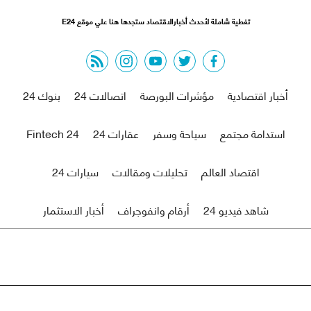
تغطية شاملة لأحدث أخبارالاقتصاد ستجدها هنا علي موقع E24
rss feed
instagram
youtube
twitter
facebook
أخبار اقتصادية
مؤشرات البورصة
اتصالات 24
بنوك 24
استدامة مجتمع
سياحة وسفر
عقارات 24
Fintech 24
اقتصاد العالم
تحليلات ومقالات
سيارات 24
شاهد فيديو 24
أرقام وانفوجراف
أخبار الاستثمار
من نحن
اتصل بنا
r
© 2021 economy-24 All Rights Reserved. |