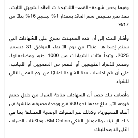
وفيما يخص شهادة «القمة» الثلاثية ذات العائد الشهري الثابت،
فقد تقرر تخفيض سعر العائد بمقدار 1% ليصبح 16% بدلًا من
17%.
وأشار البنك إلى أن هذه التعديلات تسري على الشهادات التي
سيتم إصدارها اعتبارًا من يوم الأربعاء الموافق 31 ديسمبر
2025، وتبدأ فئات الشهادات من 1000 جنيه ومضاعفاتها،
وتصدر للأفراد الطبيعيين أو القصر من المصريين أو الأجانب،
على أن يتم احتساب مدة الشهادة اعتبارًا من يوم العمل التالي
للشراء.
وأضاف بنك مصر أن الشهادات متاحة للشراء من خلال جميع
فروعه التي يبلغ عددها نحو 900 فرع ووحدة مصرفية منتشرة في
أنحاء الجمهورية، وكذلك عبر القنوات الرقمية المختلفة بما في
ذلك الإنترنت والموبايل البنكي BM Online، وماكينات الصراف
الآلي التابعة للبنك.