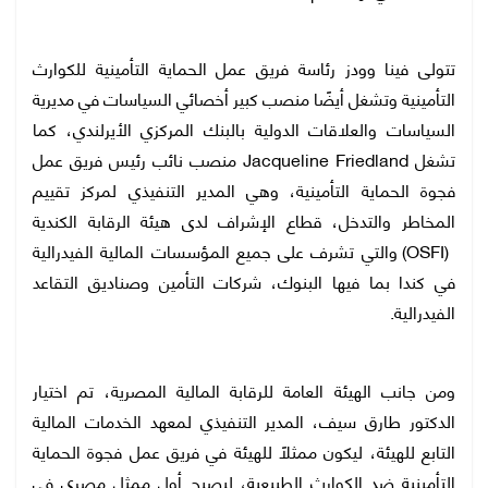
تتولى فينا وودز رئاسة فريق عمل الحماية التأمينية للكوارث
التأمينية وتشغل أيضًا منصب كبير أخصائي السياسات في مديرية
السياسات والعلاقات الدولية بالبنك المركزي الأيرلندي، كما
تشغل Jacqueline Friedland منصب نائب رئيس فريق عمل
فجوة الحماية التأمينية، وهي المدير التنفيذي لمركز تقييم
المخاطر والتدخل، قطاع الإشراف لدى هيئة الرقابة الكندية
(OSFI) والتي تشرف على جميع المؤسسات المالية الفيدرالية
في كندا بما فيها البنوك، شركات التأمين وصناديق التقاعد
الفيدرالية.
ومن جانب الهيئة العامة للرقابة المالية المصرية، تم اختيار
الدكتور طارق سيف، المدير التنفيذي لمعهد الخدمات المالية
التابع للهيئة، ليكون ممثلًا للهيئة في فريق عمل فجوة الحماية
التأمينية ضد الكوارث الطبيعية، ليصبح أول ممثل مصري في