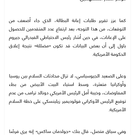
كما عزز تقرير طلبات إعانة البطالة، الذي جاء أضعف من
التوقعات، من هذا التوجه، بعد ارتفاع عدد المتقدمين للحصول
على الإعانات، في حين أشار رئيس الاحتياطي الفيدرالي جيروم
باول إلى أن بعض البيانات قد تكون «مضللة» نتيجة إغلاق
الحكومة الأمريكية.
وعلى الصعيد الجيوسياسي، لا تزال محادثات السلام بين روسيا
وأوكرانيا متعثرة، وسط استياء البيت الأبيض من بطء
المفاوضات، وخيبة أمل الرئيس الأمريكي دونالد ترامب من عدم
توقيع الرئيس الأوكراني فولوديمير زيلينسكي على خطة السلام
الأمريكية.
وفي سياق متصل، قال بنك «جولدمان ساكس» إنه يرى فرصًا