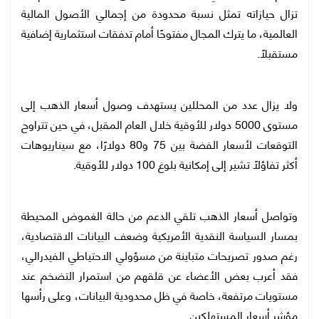
تزال حيازاته تمثل نسبة محدودة من إجمالي الأصول المالية
العالمية، ما يترك المجال مفتوحًا أمام تدفقات استثمارية إضافية
مستقبلًا.
ولا يزال عدد من المحللين يستهدف وصول أسعار الذهب إلى
مستوى 5000 دولار للأوقية خلال العام المقبل، في حين تتراوح
التوقعات لأسعار الفضة بين 75 و80 دولارًا، مع سيناريوهات
أكثر تفاؤلًا تشير إلى إمكانية بلوغ 100 دولار للأوقية.
وتواصل أسعار الذهب تلقي الدعم من حالة الغموض المحيطة
بمسار السياسة النقدية الأمريكية وضعف البيانات الاقتصادية،
رغم صدور تصريحات متباينة من مسؤولي الاحتياطي الفيدرالي،
فقد أعرب بعض الأعضاء عن قلقهم من استمرار التضخم عند
مستويات مرتفعة، خاصة في ظل محدودية البيانات، وعلى رأسها
مؤشر أسعار المستهلكين.