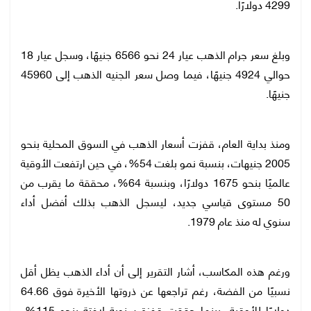
4299 دولارًا.
وبلغ سعر جرام الذهب عيار 24 نحو 6566 جنيهًا، وسجل عيار 18
حوالي 4924 جنيهًا، فيما وصل سعر الجنيه الذهب إلى 45960
جنيهًا.
ومنذ بداية العام، قفزت أسعار الذهب في السوق المحلية بنحو
2005 جنيهات، بنسبة نمو بلغت 54%، في حين ارتفعت الأوقية
عالميًا بنحو 1675 دولارًا، وبنسبة 64%، محققة ما يقرب من
50 مستوى قياسي جديد، ليسجل الذهب بذلك أفضل أداء
سنوي له منذ عام 1979.
ورغم هذه المكاسب، أشار التقرير إلى أن أداء الذهب يظل أقل
نسبيًا من الفضة، رغم تراجعها عن ذروتها الأخيرة فوق 64.66
دولارًا للأوقية، بينما حققت قفزة سنوية لافتة بنحو 115%،