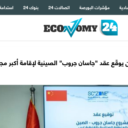
ادية
مؤشرات البورصة
اتصالات 24
بنوك 24
استدامة
 جمال الدين يوقّع عقد "جاسان جروب" الصينية لإقامة أكبر م