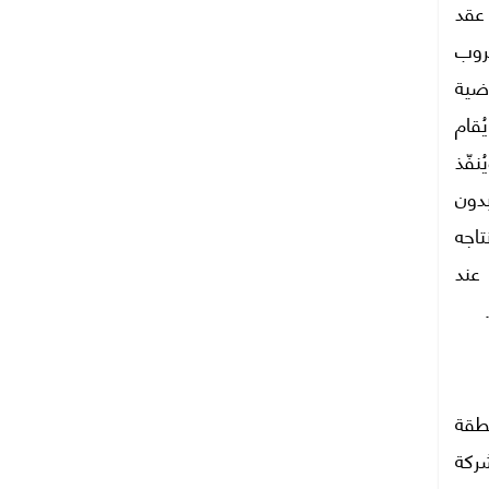
عقد
"جاسان جروب
اضية
تر مربع، حيث يُقام
ل 4.7 مليار جنيه مصري)، بتمويل ذاتي 100%، ويُنفّذ
دون
يستهدف المشروع تصدير 90% من إنتاجه
صة عمل مباشرة عند
طقة
شركة