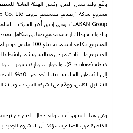
وقّع وليد جمال الدين، رئيس الهيئة العامة للمنط
JASAN Group"، وهي إحدى أكبر الشركا
المشروع على ثلاث مراحل متتالية، ويشمل أنشطة الغ
التشغيل الكامل، ووقّع عن الشركة السيد/ ماوي تشانغ (MAOYI ZHANG) بصفته رئيس مجلس الإدارة ومالك ال
وفي هذا السياق، أعرب وليد جمال الدين عن ترحيبه
القنطرة غرب الصناعية، مؤكدًا أن المشروع الجديد 