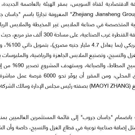
قة الاقتصادية لقناة السويس، بمقر الهيئة بالعاصمة الجديدة، 
مشروع شركة "زيجيانج جيانشينج جروب Zhejiang Jiansheng Group Co. Ltd" المعروفة تجاريًا باسم 
ت العالمية المتخصصة في صناعة الملابس غير المخيطة والملابس الري
والجوارب، وذلك لإقامة مجمع صناعي متكامل بمنطقة القنطرة غرب الصناعية، على مساحة 300 ألف م
المشروع بتكلفة استثمارية تبلغ 100 مليون دولار أمريكي (بما يعاد
زل والنسيج، وتصنيع الملابس الجاهزة والرياضية، والملبوسات ب
خياطة (Seamless)، والجوارب، والإكسسوارات، ونسيج المطاط، والصباغة، و
إلى الأسواق العالمية، بينما يُخصص 10% للسوق المحلي، ومن المقرر أن يوفّر نحو 6000 فر
شركة.
 بانضمام "جاسان جروب" إلى قائمة المستثمرين العالميين بمن
يمثل إضافة صناعية نوعية في قطاع الغزل والنسيج، خاصة وأن ال