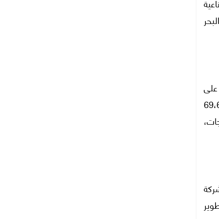
اعية
لبحر
 الصناعية ارتفع إلى 48 مشروعًا، على
تثمارات تقدَّر بنحو 1.325 مليار دولار أمريكي، بما يتيح 69،665
جات،
ركة
وير