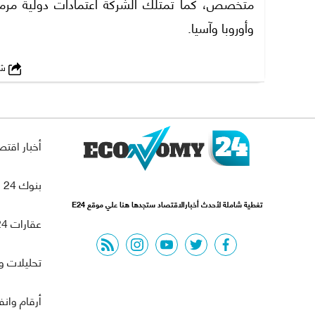
متخصص، كما تمتلك الشركة اعتمادات دولية مرموقة،
وأوروبا وآسيا.
شارك
أخبار اقتص
بنوك 24
تغطية شاملة لأحدث أخبارالاقتصاد ستجدها هنا علي موقع E24
عقارات 24
rss feed
instagram
youtube
twitter
facebook
تحليلات و
أرقام وان