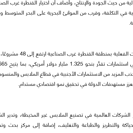
ية من حيث الجودة والإنتاج، وأضاف أن اختيار القنطرة غرب الصن
ة في التكلفة، وقرب من الموانئ البحرية على البحر المتوسط وا
.
وأشار وليد جمال الدين إلى أن إجمالي عدد المشروعات الفعلية بمنطقة القنطرة غرب
مساحة إجمالية تبلغ 3،258،400 متر مربع، وبإجمالي اس
جذب المزيد من الاستثمارات الأجنبية في قطاع الملابس والمنسو
يعزز مستهدفات الدولة في تحقيق نمو اقتصادي مستدام.
 الشركات العالمية في تصنيع الملابس غير المخيطة، وتدير الش
ياكة والتطريز والطباعة والتغليف، إضافة إلى مركز بحث وتط