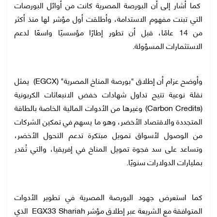
كما أشار إلى أن البورصة المصرية كانت من أوائل البورصات
التي تبنت مفهوم الاستدامة، وأطلقت أول مؤشر لها منذ أكثر
من 14 عامًا، قبل أن تطور إطارًا مؤسسيًا واسعًا لدعم
الاستثمارات المسؤولة.
وأوضح عزام أن إطلاق "بورصة المناخ المصرية" (EGCX) يمثل
نقلة نوعية تتيح تداول شهادات خفض الانبعاثات الكربونية
(Carbon Credits) وغيرها من الأدوات المالية الخاصة بالطاقة
المتجددة والاقتصاد الأخضر، وهو ما يسهم في تمكين الشركات
من الوصول لأسواق تمويل مبتكرة تدعم التحول الأخضر،
وتساعد على سد فجوة تمويل المناخ في إفريقيا، والتي تُقدر
بمليارات الدولارات سنويًا.
كما استعرض جهود البورصة المصرية في تطوير الأدوات
المتوافقة مع الشريعة عبر إطلاق مؤشر EGX33 Shariah الذي