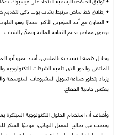
• توثيق الصفحة الرسمية للاتحاد على فيسبوك دعمًا
• إطلاق خط ساخن مرتبط بشات بوت ذكي لتقديم خدمات
• التعاون مع أحد المؤثرين الأكثر انتشارًا وهو البل
توعوي معاصر يدعم الثقافة المالية ويمكّن الشباب
وخلال كلمته الافتتاحية بالملتقى، أشاد عمرو أبو ال
الملتقى والدور الذي تلعبه الشركات التكنولوجية و
يزداد بتطور صناعة تمويل المشروعات المتوسطة والصغ
يعكس جاذبية القطاع.
وأضاف أن استخدام الحلول التكنولوجية المبتكرة يع
وتصب في صالح العميل النهائي، موجهًا الشكر للشر
مجلس إدارة الاتحاد على ثبات تسعير خدمات الاستعلام