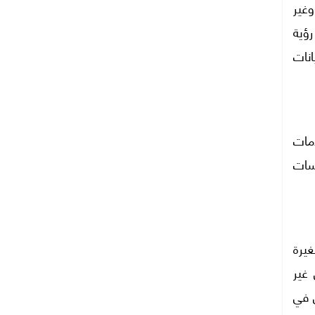
غير
ؤية
نات
مات
سات
يرة
غير
 في