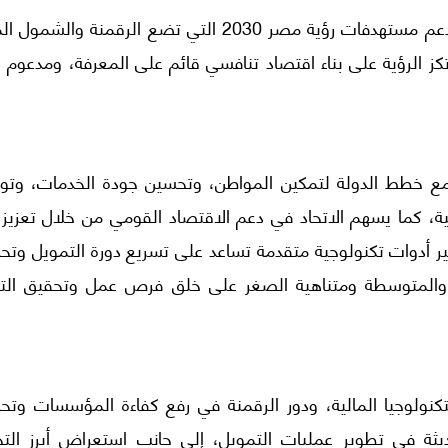
ويأتي إطلاق هذه الفاعليات في إطار التزام الاتحاد بدعم مستهدفات رؤية مصر 2030 التي تضع الرقمنة و
ز الرؤية على بناء اقتصاد تنافسي قائم على المعرفة، ومدعوم ب
 مع خطط الدولة لتمكين المواطن، وتحسين جودة الخدمات، وتو
ة، كما يسهم الاتحاد في دعم الاقتصاد القومي من خلال تعزيز ب
ير أدوات تكنولوجية متقدمة تساعد على تسريع دورة التمويل وتح
رة والمتوسطة ومتناهية الصغر على خلق فرص عمل وتحقيق التن
ولوجيا المالية، ودور الرقمنة في رفع كفاءة المؤسسات وتح
ديثة في تطوير عمليات التمويل، إلى جانب استعراض أبرز التج