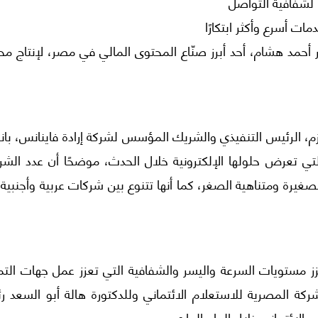
 لشفافية التواصل
 أسرع وأكثر ابتكارًا
وجر أحمد هشام، أحد أبرز صنّاع المحتوى المالي في مصر، لإنتاج م
عزم، الرئيس التنفيذي والشريك المؤسس لشركة إرادة فاينانس، بان
التي تعرض حلولها الإلكترونية خلال الحدث، موضحًا أن عدد الش
يرة ومتناهية الصغر، كما أنها تتنوع بين شركات عربية وأجنبية،
زز مستويات السرعة واليسر والشفافية التي تعزز عمل جهات التم
كة المصرية للاستعلام الائتماني وللدكتورة هالة أبو السعد ر
 الائتماني خلال العام الجاري.