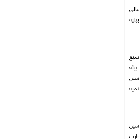
الشمول المالي
بنية
سيع
يئة
سين
مية
سين
ارب