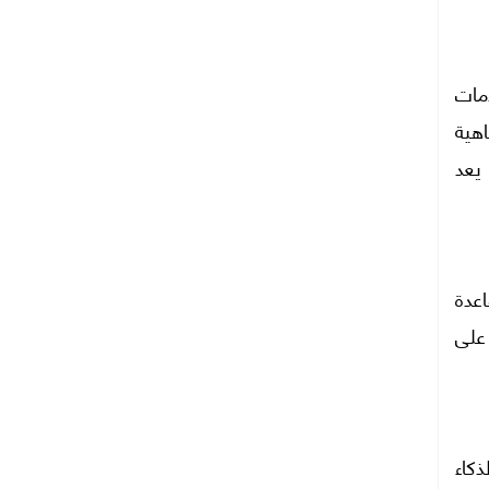
مات
هية
يعد
عدة
على
كاء