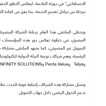
الاصطناعي" في دورته القادمة، ليعكس التطور الحقي
مرحلة من مراحل تقديم الخدمة، بما يعزز من كفاءة ال
ويحظى الملتقى هذا العام برعاية الشركة المصرية 
المصري، في خطوة تعكس دور هذه المؤسسات المح
التمويل غير المصرفي، كما يشهد الملتقى مشاركة م
وTalys وPenta Value وINFINITY SOLUTIONS وTREND SYSTEM وشركة egabiFSI.
وتمثل مشاركة هذه الشركات إضافة قوية للحدث نظرً
تدعم التحول الرقمي داخل جهات التمويل.