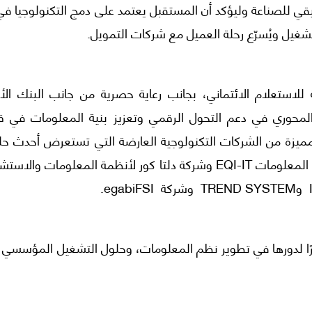
قي للصناعة وليؤكد أن المستقبل يعتمد على دمج التكنولوجيا في
تشغيل ويُسرّع رحلة العميل مع شركات التمويل.
للاستعلام الائتماني، بجانب رعاية حصرية من جانب البنك الأ
وري في دعم التحول الرقمي وتعزيز بنية المعلومات في ق
ميزة من الشركات التكنولوجية العارضة التي تستعرض أحدث حلو
الرقمية، وهم شركات نوعية البيئة الدولية لتكنولوجيا المعلومات EQI-IT وشركة دلتا كور لأنظمة المعلومات و
ا لدورها في تطوير نظم المعلومات، وحلول التشغيل المؤسسي ا