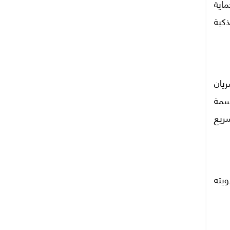
اية
ذكية
يان
سمة
سريع
يته