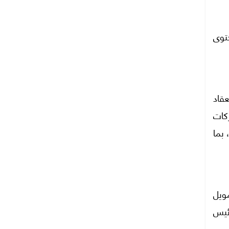
حتوى
عقاد
ركات
 بما
ويل
ئيس