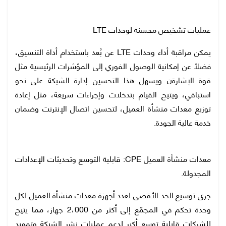
عمليات تشخيص محسنة لوحدات LTE
يمكن مراقبة أداء وحدات LTE عن بُعد باستخدام أداة التنسيق،
فضلًا عن إمكانية الوصول الفوري إلى المؤشرات الرئيسية مثل
قوة الإشارةن ويسهل هذا التحسين إدارة الشبكة على نحو
استباقي، ويتيح القيام بتدخلات وإجراءات سريعة، مثل إعادة
توزيع معدات منشأة العميل، لتحسين اتصال الإنترنت وضمان
خدمة عالية الجودة.
معدات منشأة العميل CPE: قابلية التوسع وتحديثات الإعدادات
المجدولة.
جرى توسيع الحد الأقصى لعدد أجهزة معدات منشأة العميل لكل
وحدة تحكم في المجمّع إلى أكثر من 2،000 جهاز، مما يتيح
للشركات قابلية توسع أكبر لدعم عمليات نشر الشبكة وتمهيد