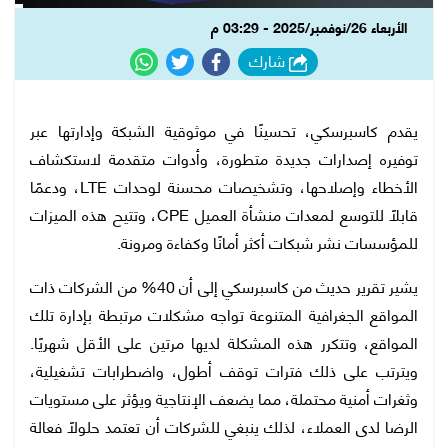
الأربعاء 26/نوفمبر/2025 - 03:29 م
شارك
يقدم كاسبرسكي، تحسينًا في موثوقية الشبكة وإدارتها عبر
توفيره إصدارات جديدة متطورة، وأدوات متقدمة لاستكشاف
الأخطاء وإصلاحها، وتشخيصات محسنة لوحدات LTE، ودعمًا
قابلًا للتوسع لمعدات منشأة العميل CPE، وتتيح هذه الميزات
للمؤسسات نشر شبكات أكثر أمانًا وكفاءة ومرونة.
يشير تقرير حديث من كاسبرسكي إلى أن 40% من الشركات ذات
المواقع الجغرافية المتنوعة تواجه مشكلات مرتبطة بإدارة تلك
المواقع، وتتكرر هذه المشكلة لديها مرتين على الأقل شهريًا.
ويترتب على ذلك فترات توقف أطول، واضطرابات تشغيلية،
وثغرات أمنية محتملة، مما يضعف الإنتاجية ويؤثر على مستويات
الرضا لدى العملاء، لذلك ينبغي للشركات أن تعتمد حلولًا فعالة