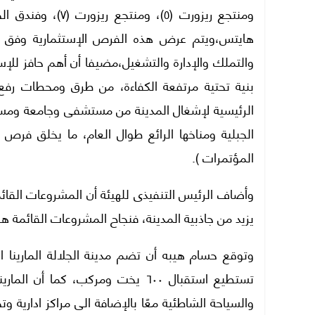
ومنتجع ريزورت (٥)
هايتس،ويتم عرض هذه الفرص الإستثمارية وفق عد
والتملك والإدارة والتشغيل،مضيفا أن أهم حافز للإس
بنية تحتية مرتفعة الكفاءة، من طرق ومحطات رف
الرئيسية لإشغال المدينة من مستشفى وجامعة ومساكن
الجبلية ومناخها الرائع طوال العام، ما يخلق فرص ض
المؤتمرات ).
وأضاف الرئيس التنفيذى للهيئة أن المشروعات القائمة
يزيد من جاذبية المدينة، فنجاح المشروعات القائمة 
وتوقع حسام هيبه أن تضم مدينة الجلالة المارينا 
تستطيع استقبال ٦٠٠ يخت ومركب، ك
والسياحة الشاطئية معًا بالإضافة الى مراكز ادارية 