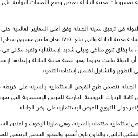
ة بمشروعات مدينة الجلالة بغرض وضع اللمسات النهائية على 
ة فى ترفيق مدينة الجلالة وفق أعلى المعايير العالمية حتى ن
للمواطنين والسائحين تجربة إقامة فريدة على كامل مساحة مدينة الجلالة والتى تبلغ ١٧١٥٠ فدان ما بين م
 منتظم، ما يخلق تنوع مناخى وبيئي شديد الإستثنائية وتفرد مكانى فى
أن الدولة قامت بدورها وهو تنمية مدينة الجلالة وإعدادها لإست
ى التطوير والتشغيل لضمان إستدامة التنمية.
الجلالة تتضمن طرح الفرص الإستثمارية بالمدينة على خريطة 
افة الزيارات الترويجية الخارجية للفرص الإستثمارية التى تقوم
تمر دولى للترويج للفرص الإستثمارية على أرض الجلالة.
ل تعرض خريطة مصر الإستثمارية حاليا (٩) فرص إستثمارية مكتملة بالمدينة، وهى مارينا اليخوت والفندق ا
سكنى الراقى، والداون تاون أفينيو والمحور الخدمى الرئيسى للمد