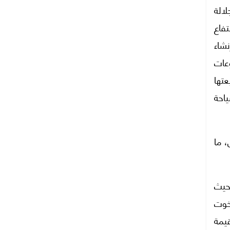
جلالة
فاع
نشاء
عات
تها
ياحة
، ما
حيث
يخوت
قيمة