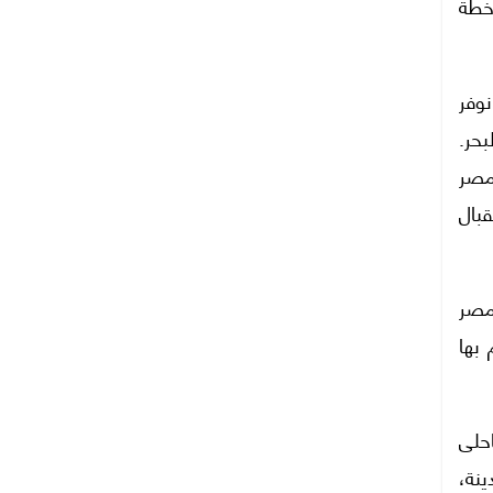
خطة
وفر
ستوى سطح البحر.
 مصر
قبال
مصر
 بها
لساحلى
ينة،