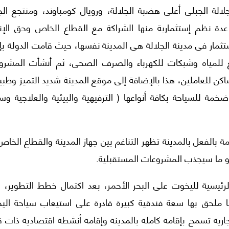
، ومنتجع ريزورت (٧)، وفندق الجلالة الجبلى أعلى هضبة الجلالة، ورويال كومباوند، ومنتجع ال
ة نظم إستثمارية منها الشراكة مع القطاع الخاص وحق الإنت
تثمار فى مدينة الجلالة هى المدينة نفسها، حيث قامت الدولة بإ
ع للمياه وشبكات للكهرباء والصرف الصحى، ثم أنشأت المشرو
 للعاملين، هذا بالإضافة إلى موقع المدينة شديد التميز وطبيع
خمة للسياحة بكافة أنواعها ( الترفيهية والبيئية والعلاجية وس
 بالفعل بالمدينة تظهر التناغم بين جهاز المدينة والقطاع الخاص
هو ما سيجذب المشروعات المستقبلية.
الرئيسية لليخوت على البحر الأحمر، بعد اكتمال خطط التطوير، 
ما أن المارينا ملحق بها سعة فندقية كبيرة قادرة على استيعاب سياحة ال
وتجارية تسمح بإقامة كاملة بالمدينة وإقامة أنشطة اقتصادية ذات 