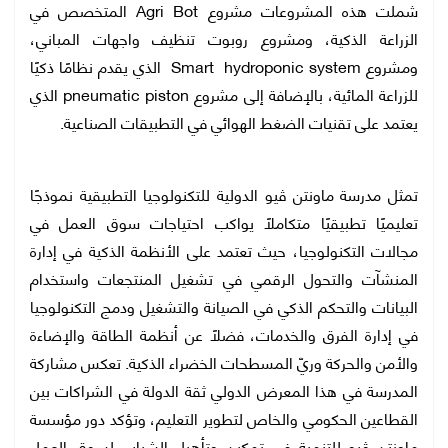
شملت هذه المشروعات مشروع Agri Bot المتخصص في
الزراعة الذكية، ومشروع روبوت تنظيف واجهات المباني،
ومشروع Smart hydroponic system الذي يقدم نظامًا ذكيًا
للزراعة المائية، بالإضافة إلى مشروع pneumatic piston الذي
يعتمد على تقنيات الضغط الهوائي في التطبيقات الصناعية.
تمثل مدرسة ماونتن ڤيو الدولية للتكنولوجيا التطبيقية نموذجًا
تعليميًا تطبيقيًا متكاملًا يواكب احتياجات سوق العمل في
مجالات التكنولوجيا، حيث تعتمد على الأنظمة الذكية في إدارة
المنشآت والتحول الرقمي في تشغيل المنتجعات واستخدام
البيانات والتحكم الذكي في الصيانة والتشغيل ودمج التكنولوجيا
في إدارة الفرق والخدمات، فضلًا عن أنظمة الطاقة والإضاءة
والأمن والحركة وريّ المسطحات الخضراء الذكية. تعكس مشاركة
المدرسة في هذا المعرض الدولي ثقة الدولة في الشراكات بين
القطاعين الحكومي والخاص لتطوير التعليم، وتؤكد دور مؤسسة
ماونتن ڤيو للتنمية في تمكين وتأهيل الشباب لسوق العمل