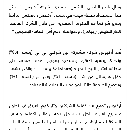
وقال ناصر اليافعي، الرئيس التنفيذي لشركة أركيوس: ” يمثل
هذا الاستحواذ محطة مهمة في مسيرة أركيوس، ويعكس التزامنا
بتعزيز شراكتنا مع الحكومة المصرية، من خلال الشركة القابضة
للغاز الطبيعي (إيجاس)، وبمواصلة دعم أمن الطاقة الإقليمي.”
تُعد أركيوس شركة مشتركة بين شركتي بي بي (بنسبة ٥١%)
وXRG (بنسبة ٤٩%)، وتستحوذ بموجب هذه الصفقة على
منطقة امتياز البرج البحرية (El Burg Offshore) والذى يشمل
حقل هارماتان من شل (بنسبة ٦٠%) وبي بي (بنسبة ٤٠%).
وتخضع الصفقة حاليًا للموافقات التنظيمية المعتادة.
أركيوس تجمع بين كفاءة الشركتين وتاريخهم العريق في تطوير
مشاريع الغاز من أجل بناء سجل تنافسى عالى الكفاءة. وتسعى
الشركة للمشاركة في تطوير موارد الغاز الطبيعي لتلبية الطلب
المحلي المتزايد على الطاقة والمساهمة في تعزيز أمن الطاقة