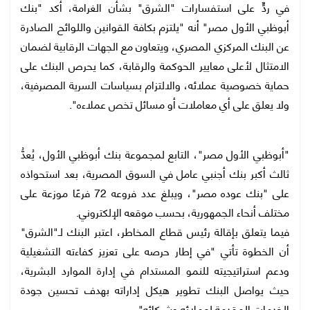
في ردٍّ على استفسارات "الشرق" بشأن الغرامة، أكد "بنك
أبوظبي الأول مصر" أنه "يلتزم بكافة القوانين واللوائح الصادرة
عن البنك المركزي المصري، ويتعاون مع الجهات الرقابية لضمان
الامتثال لأعلى معايير الحوكمة والرقابة، كما يحرص البنك على
حماية خصوصية عملائه، والالتزام بسياسات السرية المصرفية،
ولا يعلق على أي معاملات أو مسائل تخص عملاءه".
"أبوظبي الأول مصر"، التابع لمجموعة بنك أبوظبي الأول، يُعدُّ
ثالث أكبر بنك أجنبي عامل في السوق المصرية، بعد استحواذه
على "بنك عوده مصر"، ويبلغ عدد فروعه 72 فرعًا موزعة على
مختلف أنحاء الجمهورية، بحسب موقعه الإلكتروني.
فيما يتعلق بإقالة رئيس قطاع المخاطر، اعتبر البنك لـ"الشرق"
أن الخطوة تأتي "في إطار حرصه على تعزيز كفاءته التشغيلية
ودعم استراتيجيته للنمو المستدام في إدارة الموارد البشرية،
حيث يواصل البنك تطوير هيكل إداراته بهدف تحسين جودة
الخدمات المقدمة لعملائه وشركائه".