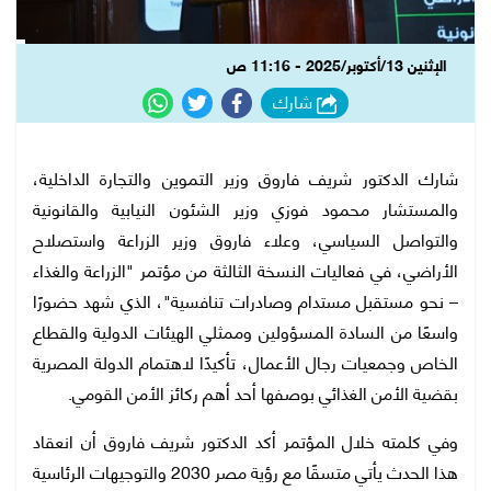
الإثنين 13/أكتوبر/2025 - 11:16 ص
شارك
شارك الدكتور شريف فاروق وزير التموين والتجارة الداخلية،
والمستشار محمود فوزي وزير الشئون النيابية والقانونية
والتواصل السياسي، وعلاء فاروق وزير الزراعة واستصلاح
الأراضي، في فعاليات النسخة الثالثة من مؤتمر "الزراعة والغذاء
– نحو مستقبل مستدام وصادرات تنافسية"، الذي شهد حضورًا
واسعًا من السادة المسؤولين وممثلي الهيئات الدولية والقطاع
الخاص وجمعيات رجال الأعمال، تأكيدًا لاهتمام الدولة المصرية
بقضية الأمن الغذائي بوصفها أحد أهم ركائز الأمن القومي.
وفي كلمته خلال المؤتمر أكد الدكتور شريف فاروق أن انعقاد
هذا الحدث يأتي متسقًا مع رؤية مصر 2030 والتوجيهات الرئاسية