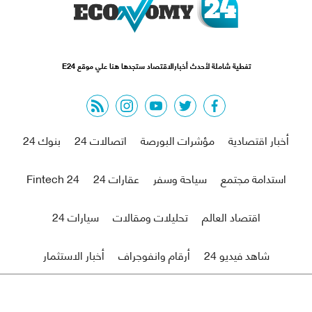
تغطية شاملة لأحدث أخبارالاقتصاد ستجدها هنا علي موقع E24
rss feed
instagram
youtube
twitter
facebook
أخبار اقتصادية
مؤشرات البورصة
اتصالات 24
بنوك 24
استدامة مجتمع
سياحة وسفر
عقارات 24
Fintech 24
اقتصاد العالم
تحليلات ومقالات
سيارات 24
شاهد فيديو 24
أرقام وانفوجراف
أخبار الاستثمار
من نحن
اتصل بنا
r