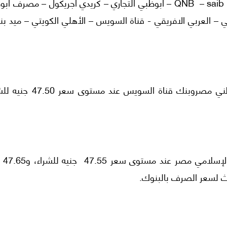
العملات ومنها: (الأهلي المصري – التجاري الدولي – QNB – saib – أبوظبي التجاري – كريدي أجريكول – مصر
ي – العربي الافريقي - قناة السويس – الأهلي الكويتي – ميد ب
سجل أقل سعر للدولار اليوم في بنك الكويت الوطني مصروبنك قناة السويس 
سجل أعلى سعر للد
ديث لسعر الصرف بالبنوك.