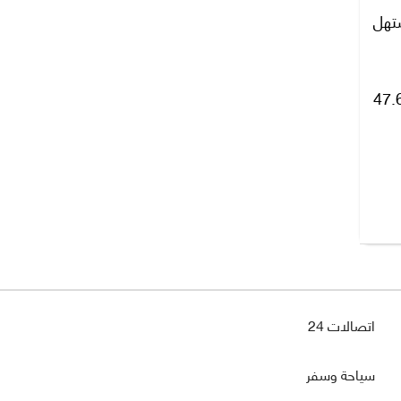
47.61 جنيه للبيع بمستهل
ار بمستهل تعاملات اليوم الصباحية مستوى سعر 47.52 جنيه للشراء، و47.62
اتصالات 24
سياحة وسفر