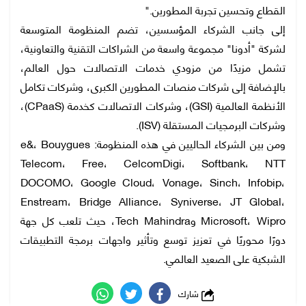
القطاع وتحسين تجربة المطورين."
إلى جانب الشركاء المؤسسين، تضم المنظومة المتوسعة
لشركة "أدونا" مجموعة واسعة من الشراكات التقنية والتعاونية،
تشمل مزيدًا من مزودي خدمات الاتصالات حول العالم،
بالإضافة إلى شركات منصات المطورين الكبرى، وشركات تكامل
الأنظمة العالمية (GSI)، وشركات الاتصالات كخدمة (CPaaS)،
وشركات البرمجيات المستقلة (ISV).
ومن بين الشركاء الحاليين في هذه المنظومة: e&، Bouygues
Telecom، Free، CelcomDigi، Softbank، NTT
DOCOMO، Google Cloud، Vonage، Sinch، Infobip،
Enstream، Bridge Alliance، Syniverse، JT Global،
Microsoft، Wipro وTech Mahindra، حيث تلعب كل جهة
دورًا محوريًا في تعزيز توسع وتأثير واجهات برمجة التطبيقات
الشبكية على الصعيد العالمي.
شارك