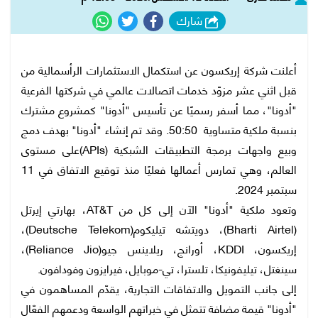
شارك
أعلنت شركة إريكسون عن استكمال الاستثمارات الرأسمالية من
قبل اثني عشر مزوّد خدمات اتصالات عالمي في شركتها الفرعية
"أدونا"، مما أسفر رسميًا عن تأسيس "أدونا" كمشروع مشترك
بنسبة ملكية متساوية 50:50. وقد تم إنشاء "أدونا" بهدف دمج
وبيع واجهات برمجة التطبيقات الشبكية (APIs)على مستوى
العالم، وهي تمارس أعمالها فعليًا منذ توقيع الاتفاق في 11
سبتمبر 2024.
وتعود ملكية "أدونا" الآن إلى كل من AT&T، بهارتي إيرتل
(Bharti Airtel)، دويتشه تيليكوم(Deutsche Telekom)،
إريكسون، KDDI، أورانج، ريلاينس جيو(Reliance Jio)،
سينغتل، تيليفونيكا، تلسترا، تي-موبايل، فيرايزون وفودافون.
إلى جانب التمويل والاتفاقات التجارية، يقدّم المساهمون في
"أدونا" قيمة مضافة تتمثل في خبراتهم الواسعة ودعمهم الفعّال