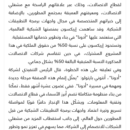
لقطاع الاتصالات، وذلك عبر علاقاتهم الراسخة مع مشغلي
الاتصالات، ومعرفتهم العميقة بمجتمع المطورين، بالإضافة
إلى خبراتهم المتخصصة في مجال واجهات برمجة التطبيقات
الشبكية. وقد ساهمت إريكسون بمنصتها الشبكية العالمية،
التي ستعتمد عليها "أدونا" في بناء وتطوير خدماتها المستقبلية.
وتستحوذ إريكسون على نسبة 50% من حقوق الملكية في هذا
المشروع المشترك، في حين تتقاسم شركات الاتصالات
المذكورة النسبة المتبقية البالغة 50% بشكل جماعي.
وفي تعليقه على هذه الخطوة، قال الرئيس التنفيذي لشركة
"أدونا"، أنتوني بارتولو: "يمثّل إتمام هذه الصفقة مرحلة جديدة
ومهمة في مسيرة "أدونا". ففي غضون عشرة أشهر فقط، تمكّنا
من بناء منظومة متكاملة تضم أبرز الأسماء في قطاع الاتصالات
وتقنية المعلومات. ويشكّل هذا الإنجاز حافزًا قويًا لمواصلة
تسريع وتيرة اعتماد واجهات برمجة التطبيقات الشبكية من قبل
المطورين حول العالم، إلى جانب استقطاب المزيد من مشغلي
الشبكات للانضمام إلى الشركة، مما يسهم في تعزيز نمو وتطور