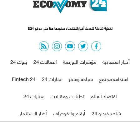
تغطية شاملة لأحدث أخبارالاقتصاد ستجدها هنا علي موقع E24
rss feed
instagram
youtube
twitter
facebook
أخبار اقتصادية
مؤشرات البورصة
اتصالات 24
بنوك 24
استدامة مجتمع
سياحة وسفر
عقارات 24
Fintech 24
اقتصاد العالم
تحليلات ومقالات
سيارات 24
شاهد فيديو 24
أرقام وانفوجراف
أخبار الاستثمار
من نحن
اتصل بنا
r