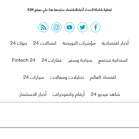
تغطية شاملة لأحدث أخبارالاقتصاد ستجدها هنا علي موقع E24
rss feed
instagram
youtube
twitter
facebook
أخبار اقتصادية
مؤشرات البورصة
اتصالات 24
بنوك 24
استدامة مجتمع
سياحة وسفر
عقارات 24
Fintech 24
اقتصاد العالم
تحليلات ومقالات
سيارات 24
شاهد فيديو 24
أرقام وانفوجراف
أخبار الاستثمار
من نحن
اتصل بنا
r
© 2021 economy-24 All Rights Reserved. |