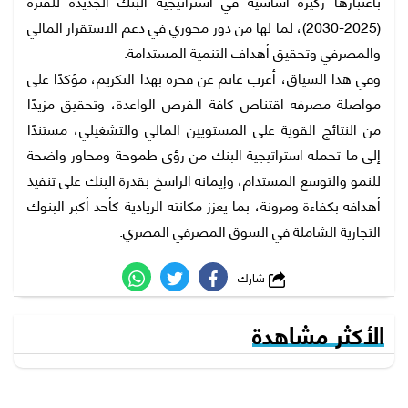
باعتبارها ركيزة أساسية في استراتيجية البنك الجديدة للفترة
(2025-2030)، لما لها من دور محوري في دعم الاستقرار المالي
والمصرفي وتحقيق أهداف التنمية المستدامة.
وفي هذا السياق، أعرب غانم عن فخره بهذا التكريم، مؤكدًا على
مواصلة مصرفه اقتناص كافة الفرص الواعدة، وتحقيق مزيدًا
من النتائج القوية على المستويين المالي والتشغيلي، مستندًا
إلى ما تحمله استراتيجية البنك من رؤى طموحة ومحاور واضحة
للنمو والتوسع المستدام، وإيمانه الراسخ بقدرة البنك على تنفيذ
أهدافه بكفاءة ومرونة، بما يعزز مكانته الريادية كأحد أكبر البنوك
التجارية الشاملة في السوق المصرفي المصري.
شارك
الأكثر مشاهدة