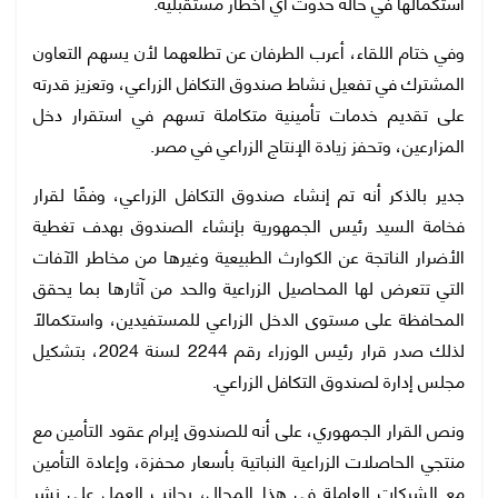
استكمالها في حالة حدوث أي أخطار مستقبلية.
وفي ختام اللقاء، أعرب الطرفان عن تطلعهما لأن يسهم التعاون
المشترك في تفعيل نشاط صندوق التكافل الزراعي، وتعزيز قدرته
على تقديم خدمات تأمينية متكاملة تسهم في استقرار دخل
المزارعين، وتحفز زيادة الإنتاج الزراعي في مصر.
جدير بالذكر أنه تم إنشاء صندوق التكافل الزراعي، وفقًا لقرار
فخامة السيد رئيس الجمهورية بإنشاء الصندوق بهدف تغطية
الأضرار الناتجة عن الكوارث الطبيعية وغيرها من مخاطر الآفات
التي تتعرض لها المحاصيل الزراعية والحد من آثارها بما يحقق
المحافظة على مستوى الدخل الزراعي للمستفيدين، واستكمالًا
لذلك صدر قرار رئيس الوزراء رقم 2244 لسنة 2024، بتشكيل
مجلس إدارة لصندوق التكافل الزراعي.
ونص القرار الجمهوري، على أنه للصندوق إبرام عقود التأمين مع
منتجي الحاصلات الزراعية النباتية بأسعار محفزة، وإعادة التأمين
مع الشركات العاملة في هذا المجال، بجانب العمل على نشر