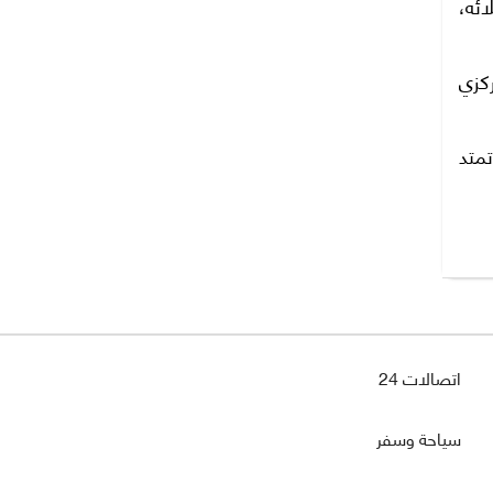
ائه،
كزي
اعات العمل بكافة فروعه البالغ عددها 688 فرع تمتد
اتصالات 24
سياحة وسفر