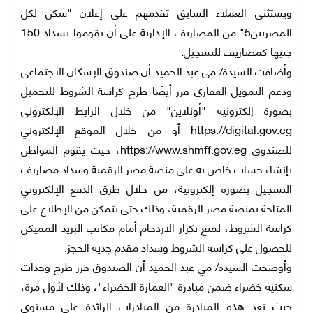
ويستثنى العملاء السابق تقدمهم على إعلان "سكن لكل
المصريين5" من المصاريف الإدارية على أن يقوموا بسداد 150
جنيها كمصاريف للتسجيل.
وأضافت السيدة/ مي عبد الحميد أن صندوق الإسكان الاجتماعي
ودعم التمويل العقاري قرر أيضًا طرح كراسة الشروط للتحميل
بصورة إلكترونية "أونلاين" من خلال الرابط الإلكتروني
https://digital.gov.eg أو من خلال الموقع الإلكتروني
للصندوق https://www.shmff.gov.eg، حيث يقوم المواطن
بإنشاء حساب خاص به على منصة مصر الرقمية وسداد مصاريف
التسجيل بصورة إلكترونية، من خلال طرق الدفع الإلكتروني
المتاحة بمنصة مصر الرقمية، وذلك حتى يتمكن من الإطلاع على
كراسة الشروط، لمنع تكرار الازدحام أمام مكاتب البريد المميكن
للحصول على كراسة الشروط وسداد مقدم جدية الحجز.
وأوضحت السيدة/ مي عبد الحميد أن الصندوق قرر طرح وحدات
سكنية خضراء ضمن مبادرة "العمارة الخضراء"، وذلك لأول مرة،
حيث تعد هذه المبادرة من المبادرات الرائدة على مستوى