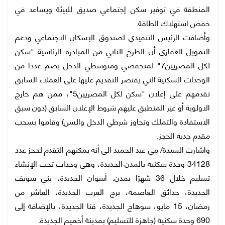
المنطقة في توفير سكن إجتماعي صديق للبيئة ويساعد في
خفض استهلاك الطاقة.
وأضافت الرئيس التنفيذي لصندوق الإسكان الاجتماعي ودعم
التمويل العقاري أن الطرح الثاني من المبادرة الرئاسية "سكن
لكل المصريين7" لمنخفضي ومتوسطي الدخل يضم عددا من
الوحدات السكنية التي يقتصر التقديم عليها على العملاء السابق
تقدمهم على إعلان "سكن لكل المصريين5"، ممن هم خارج
الاولوية أو غير المنطبق عليهم شروط الإعلان السابق (دون سبق
الاستفادة والتملك وتجاوز شرطي الدخل والسن) وقاموا بسحب
مقدم جدية الحجز.
واشارت السيدة/ مي عبد الحميد الى أنه يمكنهم التقدم لحجز عدد
34128 وحدة سكنية بالمدن الجديدة، وهي وحدات تحت الإنشاء
تسليم خلال 36 شهرًا بمدن: أسوان الجديدة، بني سويف
الجديدة، حدائق العاصمة، برج العرب الجديدة، العاشر من
رمضان، 15 مايو، سوهاج الجديدة، قنا الجديدة، بالإضافة إلى
690 وحدة سكنية (جاهزة للتسليم) بمدينة أخميم الجديدة.