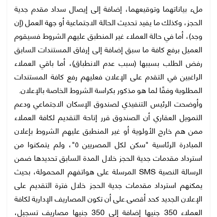
ملء بياناتهما وتوقيعهما، إضافة إلى إيصال سداد مقدم جدية
الحجز، وكذلك ما يفيد تحديث الحالة الاجتماعية أو جهة العمل (إن
وجد)، أما في حالة العملاء غير المنطبق عليهم الشروط فسيقوم
العميل برفع كافة ما سبق إضافة إلى إرفاق المستندات السابق
رفض الطلب بسببها (سبب عدم الانطباق)، أما باقي العملاء
الراغبين في التقدم على الإعلان فعليهم رفع كافة المستندات
المطلوبة وفقًا لما هو مذكور بكراسة الشروط الخاصة بالإعلان.
وأوضحت الرئيس التنفيذي لصندوق الإسكان الاجتماعي ودعم
التمويل العقاري أن الصندوق قرر إتاحة التقديم لكافة العملاء
ممن هم خارج الأولوية أو غير المنطبق عليهم الشروط بإعلان
المبادرة الرئاسية "سكن لكل المصريين ٥"، ولم يتمكنوا من
استرداد مقدمات جدية الحجز خلال المدة السابق تحديدها ضمن
الرسالة النصية SMS المرسلة على هواتفهم المحمولة، بحيث
يمكنهم استرداد مقدمات جدية الحجز خلال فترة التقديم على
الإعلان الجديد كحد أقصى.على أن تكون المصاريف الإدارية لكافة
العملاء 350 جنيها إضافة إلى 350 جنيها مصاريف تسجيل،