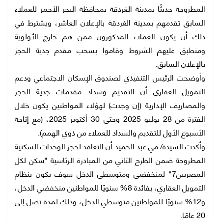
المطروحة حديثًا بمدينة الغردقة بمحافظة البحر الأحمر للعملاء
السابق تقدمهم بمدينة الغردقة بالإعلان العاشر، ويشترط في
ذلك أن يكون العملاء المذكورون ممن هم خارج الأولوية
ومنطبق عليهم الشروط وقاموا بسحب مقدم جدية الحجز
بالإعلان السابق.
وأوضحت الرئيس التنفيذي لصندوق الإسكان الاجتماعي ودعم
التمويل العقاري أن التقديم وسداد مقدمات جدية الحجز
والمصاريف الإدارية (إن وجدت) لهؤلاء المواطنين يكون خلال
الفترة من 28 يوليو 2025 وحتى 30 أكتوبر 2025، (مع إتاحة
الأسبوع الأول للتقديم والسداد للعملاء من ذوي الهمم).
وأكدت السيدة/ مي عبد الحميد أن التعاقد لحجز الوحدات السكنية
المطروحة ضمن الطرح الثاني من المبادرة الرئاسية "سكن لكل
المصريين7" لمنخفضي ومتوسطي الدخل سوف يكون بنظام
التمويل العقاري، بفائدة 8% سنويًا للمواطنين منخفضي الدخل،
و12% سنويًا للمواطنين متوسطي الدخل، وذلك لمدة تصل إلى
20 عامًا.