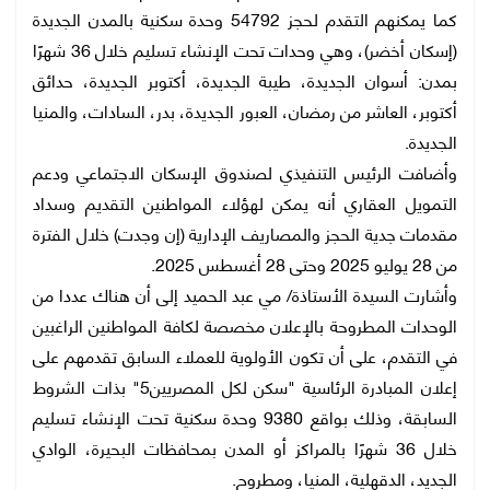
كما يمكنهم التقدم لحجز 54792 وحدة سكنية بالمدن الجديدة
(إسكان أخضر)، وهي وحدات تحت الإنشاء تسليم خلال 36 شهرًا
بمدن: أسوان اﻟﺟديدة، طيبة الجديدة، أكتوبر الجديدة، حدائق
أكتوبر، العاشر من رمضان، اﻟﻌﺑور الجديدة، بدر، السادات، والمنيا
الجديدة.
وأضافت الرئيس التنفيذي لصندوق الإسكان الاجتماعي ودعم
التمويل العقاري أنه يمكن لهؤلاء المواطنين التقديم وسداد
مقدمات جدية الحجز والمصاريف الإدارية (إن وجدت) خلال الفترة
من 28 يوليو 2025 وحتى 28 أغسطس 2025.
وأشارت السيدة الأستاذة/ مي عبد الحميد إلى أن هناك عددا من
الوحدات المطروحة بالإعلان مخصصة لكافة المواطنين الراغبين
في التقدم، على أن تكون الأولوية للعملاء السابق تقدمهم على
إعلان المبادرة الرئاسية "سكن لكل المصريين5" بذات الشروط
السابقة، وذلك بواقع 9380 وحدة سكنية تحت الإنشاء تسليم
خلال 36 شهرًا بالمراكز أو المدن بمحافظات البحيرة، الوادي
الجديد، الدقهلية، المنيا، ومطروح.