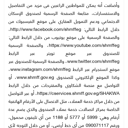
وأضافت أنه يمكن للمواطنين الراغبين فى مزيد من التفاصيل
والاستفسارات، متابعة الصفحة الرسمية لصندوق الإسكان
الاجتماعي ودعم التمويل العقاري على موقع الفيسبوك من
خلال الرابط التالي: http://www.facebook.com/shmffeg،
والصفحة الرسمية على موقع يوتيوب من خلال الرابط التالي:
https://www.youtube.com/shmffeg، والصفحة الرسمية
للصندوق عبر موقع تويتر عبر الرابط
www.twitter.com/shmffeg، والصفحة الرسمية للصندوق عبر
موقع انستجرام عبر الرابط www.instagram.com/shmffeg،
وكذا الموقع الإلكتروني للصندوق www.shmff.gov.eg، أو
التواصل مع منصة الشكاوى والمقترحات من خلال الرابط
https://cservices.shmff.gov.eg/SHAKWA، أو عبر التواصل
من خلال مراكز خدمة العملاء، مثل الاتصال على الأرقام الهاتفية
الخاصة بمركز اتصالات خدمة عملاء الصندوق والذي يضم عدة
أرقام وهي: 5999 أو 5777 أو 1188 من أي تليفون محمول،
ورقم 090071117 من أي خط أرضي، أو من خلال التوجه لأي