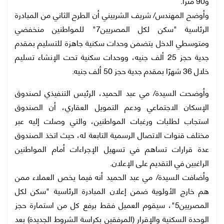
و90 مترًا.
وأوضح المهندس/ شريف الشربيني أن الطرح الثاني من المبادرة
الرئاسية "سكن لكل المصريين7" للمواطنين منخفضي
ومتوسطي الدخل يتضمن وحدات سكنية جاهزة للتسليم بمقدم
جدية حجز 25 ألف جنيه، ووحدات سكنية تحت الإنشاء تسليم
خلال 36 شهرًا بمقدم جدية حجز 50 ألف جنيه.
وأوضحت السيدة/ مي عبد الحميد، الرئيس التنفيذي لصندوق
الإسكان الاجتماعي ودعم التمويل العقاري، أن الصندوق
استجاب لطلبات ورغبات المواطنين، والتي وصلت إليه عبر
مختلف قنوات الاتصال الرسمية التابعة له، حيث اتخذ الصندوق
عدة قرارات تساهم في تسهيل الإجراءات أمام المواطنين
الراغبين في التقديم على الإعلان.
وأضافت السيدة/ مي عبد الحميد أنه فيما يخص العملاء ممن
هم خارج الأولوية ضمن إعلان المبادرة الرئاسية "سكن لكل
المصريين5"، سيقوم العميل فقط برفع كل من استمارة حجز
الوحدة السكنية والإقرار (المرفقين بكراسة الشروط الجديدة) بعد