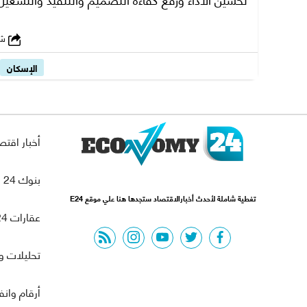
شارك
الإسكان
أخبار اقتص
بنوك 24
تغطية شاملة لأحدث أخبارالاقتصاد ستجدها هنا علي موقع E24
عقارات 24
rss feed
instagram
youtube
twitter
facebook
تحليلات و
أرقام وان