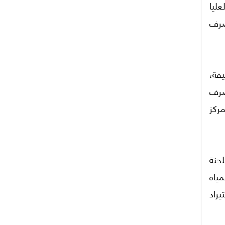
عليا
صرف
يفة،
صرف
ركز
لجنة
مياه
يراد