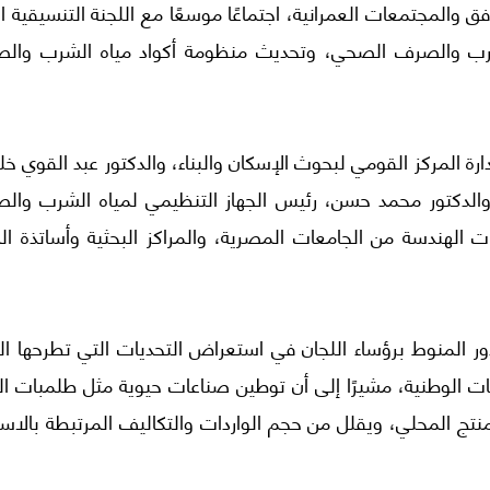
ق والمجتمعات العمرانية، اجتماعًا موسعًا مع اللجنة التنسيقية ال
رب والصرف الصحي، وتحديث منظومة أكواد مياه الشرب وال
 المركز القومي لبحوث الإسكان والبناء، والدكتور عبد القوي خل
الدكتور محمد حسن، رئيس الجهاز التنظيمي لمياه الشرب وال
لهندسة من الجامعات المصرية، والمراكز البحثية وأساتذة الم
دور المنوط برؤساء اللجان في استعراض التحديات التي تطرحها ال
ات الوطنية، مشيرًا إلى أن توطين صناعات حيوية مثل طلمبات ال
تج المحلي، ويقلل من حجم الواردات والتكاليف المرتبطة بالاست