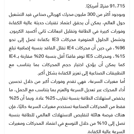
91،715 منزلًا أمريكيًا.
وبوجود أكثر من 300 مليون محرك كهربائي صناعي قيد التشغيل
حول العالم، يمكن أن يحقق اعتماد تقنيات حديثة عالية الكفاءة
وفورات كبيرة في الطاقة وتقليل انبعاثات ثاني أكسيد الكربون.
وتشمل الحلول المتوفرة محركات IE3 بكفاءة تصل إلى نحو
96%، في حين أن محركات IE4 تقلل الفاقد بنسبة إضافية تبلغ
15%، ومحركات IE5 توفر فاقدًا أقل بنسبة 20% مقارنة بـ.IE4
كما يمكن أن يؤدي اختيار حجم المحركات بما يتناسب مع
التطبيقات الصناعية إلى تعزيز الكفاءة بشكل أكبر.
أما مغيرات السرعة، فهي تقدم وفورات أكبر من خلال تحسين
أداء المحرك عبر تعديل السرعة والعزم بما يتناسب مع الحمل، ما
يخفض استهلاك الطاقة بنسبة تقارب 25% عادة. وبما أن 25%
فقط من المحركات الصناعية تستخدم مغيرات السرعة حاليًا، فإن
هناك فرصة هائلة لتقليص الاستهلاك العالمي للطاقة بنسبة
تصل إلى 10% من خلال التوسع في اعتماد المحركات ومغيرات
السرعة عالية الكفاءة.