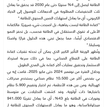
الطاقة ليصل إلى 4% سنويًا حتى عام 2030 قد يحقق ما يعادل
ثلث التخفيضات المطلوبة في الانبعاثات للوصول إلى الحياد
الكربوني، أي ما يعادل استهلاك الصين السنوي للطاقة."
"كفاءة الطاقة ليست رفاهية، بل اصبحت شيء ضروريًا. فالكفاءة
الأعلى لا تقوي الاستقلال في الطاقة فحسب، بل تحفز النمو
الاقتصادي أيضًا، مما يجعل تبني هذه الحلول قرارًا واضحًا
وسليمًا."
وتُظهر الورقة التأثير الكبير الذي يمكن أن تحدثه تقنيات كفاءة
الطاقة على القطاع الصناعي، بما في ذلك سرعة استرداد
الاستثمار وتحقيق عمليات أكثر كفاءة على المدى الطويل.
وخلال الفترة من نوفمبر 2024 حتى مايو 2025، قامت إيه بي
بي بفحص أكثر من 10،500 نظام صناعي يستخدم محركات
كهربائية. ومن بين هذه الأنظمة، تم اختيار وتقييم 5،900 نظام
باعتبارها ذات أولوية، وقد كشفت التحليلات عن متوسط
وفورات في الطاقة بلغ 43%، أي ما يعادل تقريبًا 941،000
ميجاواط/ساعة، وهو ما يعادل الاستهلاك السنوي للطاقة لـ