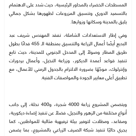
المسطحات الخضراء بالمحاور الرئيسية، حيث شدد على الاهتمام
بالتسميد الدوري وتنسيق المزروعات لظهورها بشكل جمالي
يليق بالمدينة وسكانها وزوارها.
وفي إطار الاستعدادات الشاملة، تفقد المهندس شريف عبد
البديع أيضًا أعمال الزراعة والتنسيق بمنطقة الـ 455 فدانًا بطول
طريق المطار وصولًا إلى المدخل الجنوبي للمدينة، حيث تابع
تنفيذ قواعد أعمدة الديكور، وزراعة النخيل، وأعمال بردورات
وإنترلوك، موجّهًا بضرورة الالتزام بالجدول الزمني للأعمال، مع
تطبيق أعلى معايير الجودة والمواصفات الفنية.
ويتضمن المشروع زراعة 4000 شجرة، و400 نخلة، إلى جانب
أنواع مختلفة من الزهور والنجيل، فضلًا عن تنفيذ إضاءة ديكورية،
ومقاعد، ومظلات لتوفير بيئة ترفيهية مثالية للمواطنين، كما
يجري حاليًا تنفيذ شبكة الصرف الزراعي بالمشروع، بما يضمن