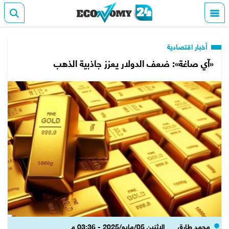
أخبار اقتصادية
«آي صاغة»: ضعف الدولار يعزز جاذبية الذهب
محمد طارق
الإثنين 05/مايو/2025 - 03:36 م