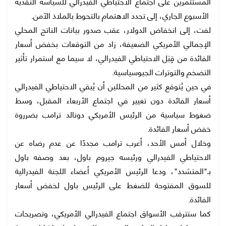
المستثمرين على اجتماع الاحتياطي الفيدرالي للسياسة النقدية
الأسبوع الجاري، إلى تجدد الاهتمام بالتحوط بالملاذ الآمن.
لفت، إلى انخفاض الدولار، عقب صدور بيانات الناتج المحلي
الإجمالي الأمريكي الضعيفة، زاد من التوقعات بخفض أسعار
الفائدة من قِبَل الاحتياطي الفيدرالي، لا سيما مع استمرار تأثير
التضخم والتوترات الجيوسياسية.
في حين يُتوقع كثير من المحللين أن يُبقي الاحتياطي الفيدرالي
أسعار الفائدة دون تغيير في اجتماع الأربعاء المقبل، وسط
ضغوط سياسية من الرئيس الأمريكي دونالد ترامب بضرروة
خفض أسعار الفائدة.
وخلال أمس الأحد، أعرب ترامب مجددًا عن عدم رضاه عن
الاحتياطي الفيدرالي ورئيسه جيروم باول، بعد وصفه باول
بـ"المتشدد"، ودعا الرئيس الأمريكي أعضاء اللجنة الفيدرالية
للسوق المفتوحة للضغط على الرئيس باول لخفض أسعار
الفائدة.
كما ستترقب الأسواق اجتماع الفيدرالي الأمريكي، وتصريحات